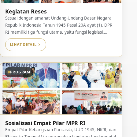
Kegiatan Reses
Sesuai dengan amanat Undang-Undang Dasar Negara
Republik Indonesia Tahun 1945 Pasal 20A ayat (1), DPR
RI memiliki tiga fungsi utama, yaitu fungsi legislasi,
anggaran, dan pengawasan. Dalam menjalankan ketiga
LIHAT DETAIL
fungsi tersebut, Anggota DPR RI diberikan tugas dan
wewenang sebagaimana diatur dalam Pasal 7 huruf g
Peraturan DPR RI tentang Tata Tertib DPR RI Nomor 1
[…]
PROGRAM
Sosialisasi Empat Pilar MPR RI
Empat Pilar Kebangsaan Pancasila, UUD 1945, NKRI, dan
Bhinneka Tunggal Ika merupakan landasan fundamental