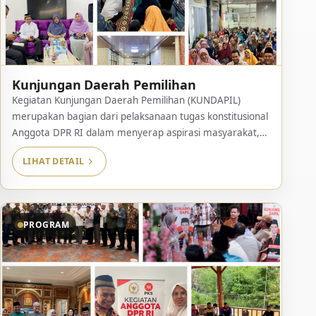
Kunjungan Daerah Pemilihan
Kegiatan Kunjungan Daerah Pemilihan (KUNDAPIL)
merupakan bagian dari pelaksanaan tugas konstitusional
Anggota DPR RI dalam menyerap aspirasi masyarakat,
membangun komunikasi langsung dengan konstituen,
LIHAT DETAIL
serta memantau kondisi sosial, ekonomi, dan
pembangunan di daerah. Kegiatan ini dilaksanakan
secara terjadwal dan menjangkau berbagai lapisan
masyarakat di wilayah Daerah Pemilihan Riau I. Selama
PROGRAM
periode Januari hingga Desember 2025, kegiatan […]